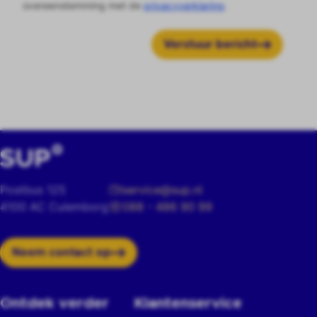
overeenstemming met de
privacyverklaring
.
Verstuur bericht
Postbus 125
service@sup.nl
4100 AC Culemborg
088 - 486 90 99
Neem contact op
Ontdek verder
Klantenservice