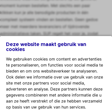
moment kunnen bestellen. Met slechts een paar
klikken kun je alle benodigde producten in één
compleet systeem vinden en bestellen. Geen gedoe
meer met meerdere leveranciers of tijdrovende
administratieve taken. SUP regelt het voor je, zodat
je meer tijd kunt besteden aan waar het echt om
Deze website maakt gebruik van
gaat.
cookies
Een soepele afhandeling van bestellingen is
We gebruiken cookies om content en advertenties
essentieel. Daarom zorgen wij voor directe
te personaliseren, om functies voor social media te
afhandeling met de zorgverzekeraar. Je hoeft je
bieden en om ons websiteverkeer te analyseren.
geen zorgen te maken over de administratieve
Ook delen we informatie over uw gebruik van onze
rompslomp. Wij nemen dit volledig uit handen. Met
site met onze partners voor social media,
adverteren en analyse. Deze partners kunnen deze
SUP is geregeld ook écht geregeld.
gegevens combineren met andere informatie die u
Wil jij dat zorgverleners meer tijd kunnen besteden
aan ze heeft verstrekt of die ze hebben verzameld
aan cliënten en minder aan administratieve of
op basis van uw gebruik van hun services.
logistieke taken? Maak gebruik van SUP.