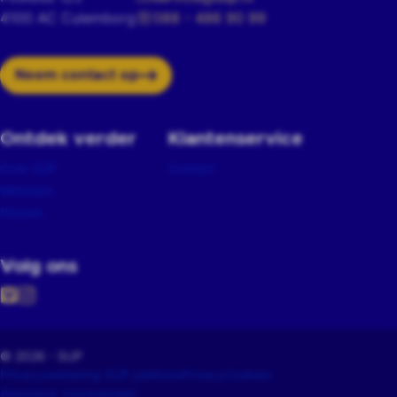
4100 AC Culemborg
088 - 486 90 99
Neem contact op
Ontdek verder
Klantenservice
Over SUP
Contact
Webinars
Nieuws
Volg ons
© 2026 - SUP
Privacyverklaring SUP platform
Privacy
Cookies
Algemene voorwaarden