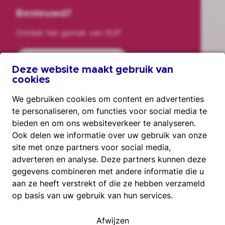
Benieuwd?
Ontdek het gemak van SUP
Vraag een demo aan
Deze website maakt gebruik van
cookies
We gebruiken cookies om content en advertenties
te personaliseren, om functies voor social media te
bieden en om ons websiteverkeer te analyseren.
SUP voor jou als...
Ook delen we informatie over uw gebruik van onze
site met onze partners voor social media,
adverteren en analyse. Deze partners kunnen deze
kverpleegkundige
gegevens combineren met andere informatie die u
aan ze heeft verstrekt of die ze hebben verzameld
op basis van uw gebruik van hun services.
Afwijzen