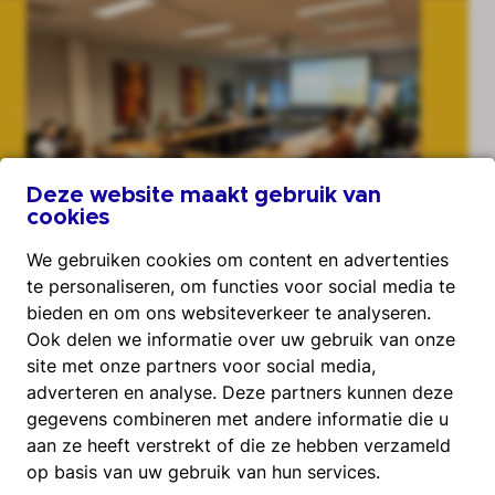
Deze website maakt gebruik van
cookies
We gebruiken cookies om content en advertenties
te personaliseren, om functies voor social media te
bieden en om ons websiteverkeer te analyseren.
Ook delen we informatie over uw gebruik van onze
site met onze partners voor social media,
adverteren en analyse. Deze partners kunnen deze
gegevens combineren met andere informatie die u
Sethi Gueye gaf een presentatie over de intramurale
aan ze heeft verstrekt of die ze hebben verzameld
op basis van uw gebruik van hun services.
inzet van SUP bij Laurens. Dat zorgde meteen voor