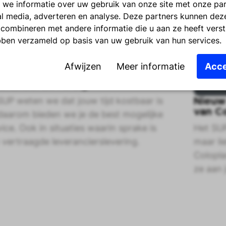
 we informatie over uw gebruik van onze site met onze pa
al media, adverteren en analyse. Deze partners kunnen dez
combineren met andere informatie die u aan ze heeft verst
bben verzameld op basis van uw gebruik van hun services.
Afwijzen
Meer informatie
Acce
 helpt bij vertraagde
erancierslevering
 SUP weten we dat jouw tijd kostbaar is
Nieuw
van Co
daarom bieden we je de best mogelijke
vice. Ook in situaties waarin sprake is
Het SUP
 vertraagde leverancierslevering.
maar li
Colopla
ze aan j