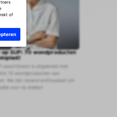
rtners
e
rekt of
pteren
 op SUP: 70 wondproducten
loplast!
-assortiment is uitgebreid met
efst 70 wondproducten van
st. We zijn razend enthousiast om
ullie voor te stellen!