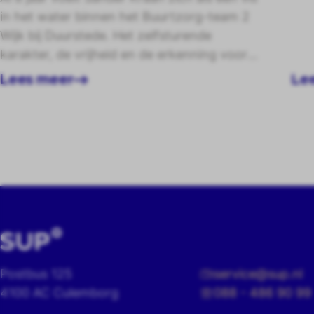
in het water binnen het Buurtzorg-team 2
Wijk bij Duurstede. Het zelfsturende
karakter, de vrijheid en de erkenning voor
initiatief maken het werken in de zorg voor
Lees meer
Le
hem extra bijzonder en aantrekkelijk.
Postbus 125
service@sup.nl
4100 AC Culemborg
088 - 486 90 99