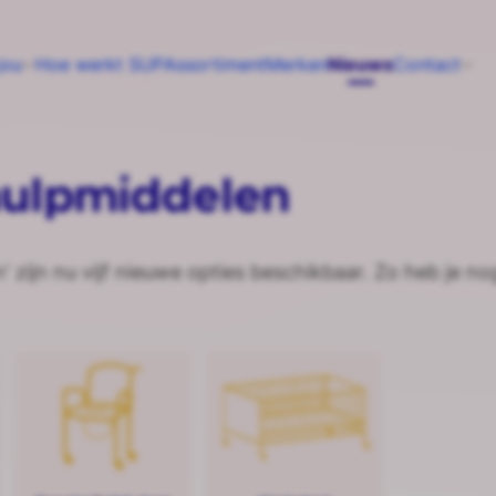
jou
Hoe werkt SUP
Assortiment
Merken
Nieuws
Contact
 hulpmiddelen
 zijn nu vijf nieuwe opties beschikbaar. Zo heb je no