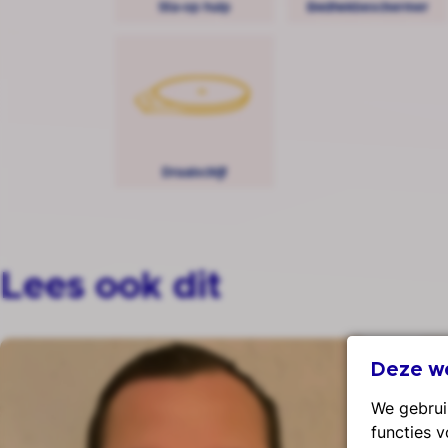
Lees ook dit
Sander Kraan is enthousiast over SUP
SUP
Deze we
We gebrui
functies 