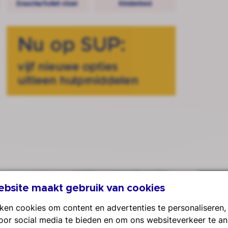
 helpt bij vertraagde leverancierslevering
Nieuw 
bsite maakt gebruik van cookies
ken cookies om content en advertenties te personaliseren
voor social media te bieden en om ons websiteverkeer te an