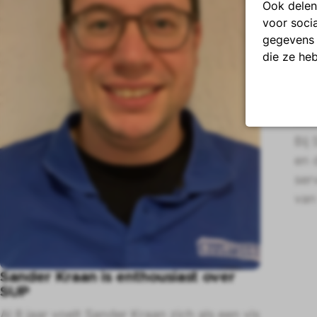
Ook delen
voor soci
gegevens 
die ze he
SUP
lev
Bij
en 
ser
van
Sander Kraan is enthousiast over
SUP
Al 8 jaar voelt Sander Kraan zich als een vis