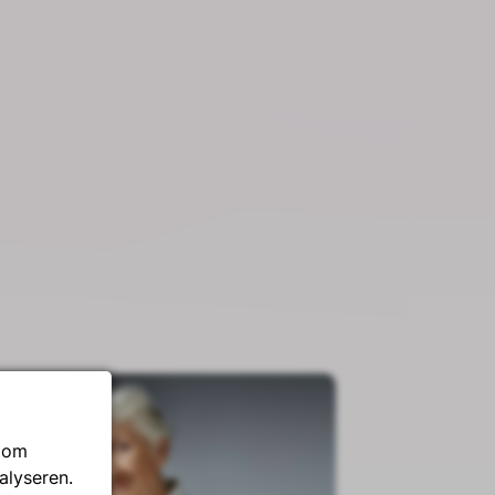
op SUP: 70 wondproducten van Coloplast!
, om
alyseren.