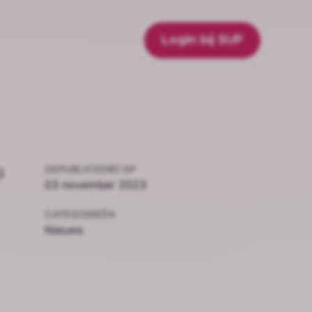
Login bij SUP
GEPUBLICEERD OP
g
03 november 2023
CATEGORIEËN
Nieuws