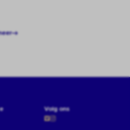
meer
ce
Volg ons