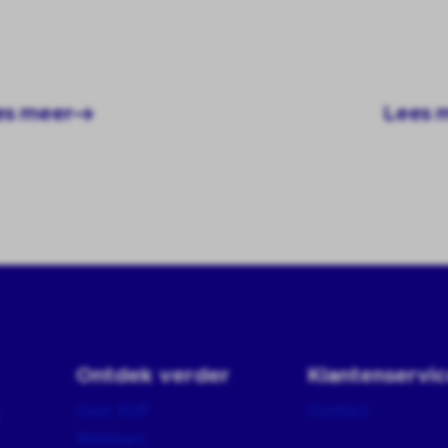
es meer
Lees 
Ontdek verder
Klantenservi
Over SUP
Contact
Webinars